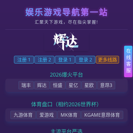
跳转到内容
恒耀注册_创建ID账号(恒耀平台)_官方网站
首页
公司概况
企业报道
解决方案
沟通恒耀