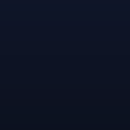
捷的解决方案。通过恒耀平台，能为用户提供全方位的便利服务