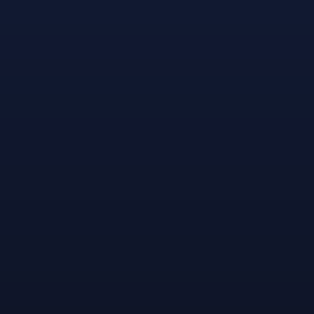
首页
公司概况
企业报道
解决方案
沟通恒耀
© 2019
恒耀注册步骤